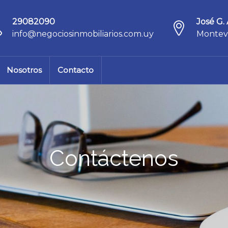
29082090
José G. 
info@negociosinmobiliarios.com.uy
Montev
Nosotros
Contacto
Contáctenos