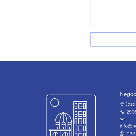
Negoci
José 
290
info@ne
098 