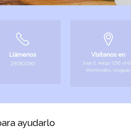
Llámenos
Visítenos en
José G. Araújo 1293 of 6
29082090
Montevideo, Uruguay
ara ayudarlo