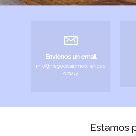
Envíenos un email
info@negociosinmobiliarios.c
om.uy
Estamos p