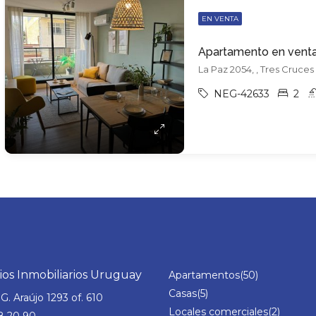
EN VENTA
La Paz 2054, , Tres Cruces
NEG-42633
2
os Inmobiliarios Uruguay
Apartamentos
(50)
Casas
(5)
G. Araújo 1293 of. 610
Locales comerciales
(2)