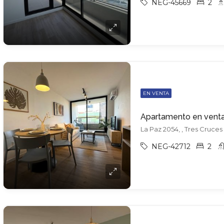
NEG-45669
2
EN VENTA
La Paz 2054, , Tres Cruces
NEG-42712
2