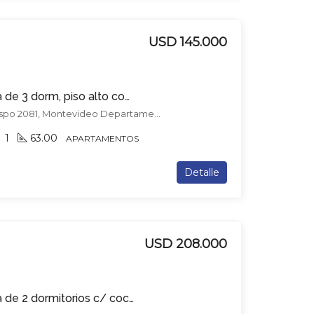
USD 145.000
Apartamento en venta de 3 dorm, piso alto con vista!!
Av. Daniel Fernández Crespo 2081, Montevideo Departamento de Montevideo, Uruguay, , Cordón
1
63.00
APARTAMENTOS
Detalle
USD 208.000
Apartamento en venta de 2 dormitorios c/ cochera en Centro