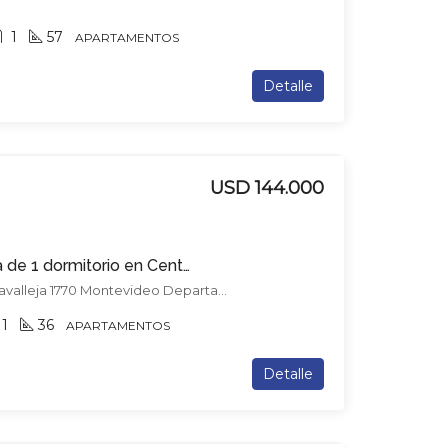
1
57
APARTAMENTOS
Detalle
USD 144.000
Apartamento en venta de 1 dormitorio en Centro
Av. Libertador Brig. Gral. Lavalleja 1770 Montevideo Departamento de Montevideo, Uruguay, Centro, Montevideo
1
36
APARTAMENTOS
Detalle