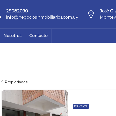
29082090
José G. 
info@negociosinmobiliarios.com.uy
Montev
Nosotros
Contacto
9 Propiedades
EN VENTA