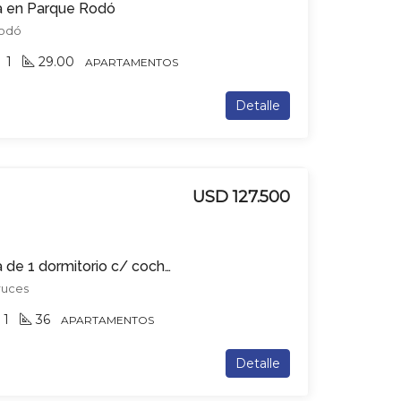
a en Parque Rodó
Rodó
1
29.00
APARTAMENTOS
Detalle
USD 127.500
Apartamento en venta de 1 dormitorio c/ cochera en Tres Cruces
Cruces
1
36
APARTAMENTOS
Detalle