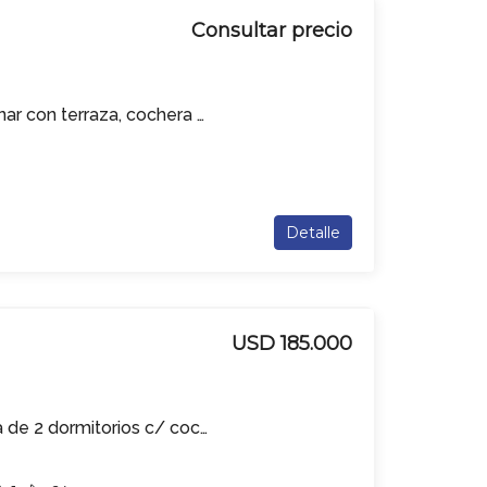
Consultar precio
Apartamentos a estrenar con terraza, cochera y amenities !!
Detalle
USD 185.000
Apartamento en venta de 2 dormitorios c/ cochera en Tres Cruces