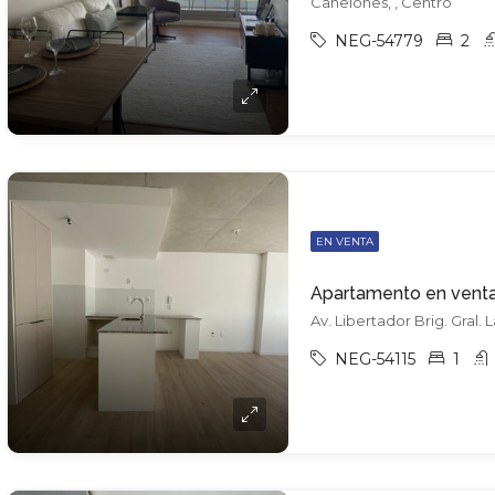
Canelones, , Centro
NEG-54779
2
EN VENTA
NEG-54115
1