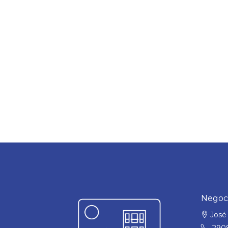
Negoci
José 