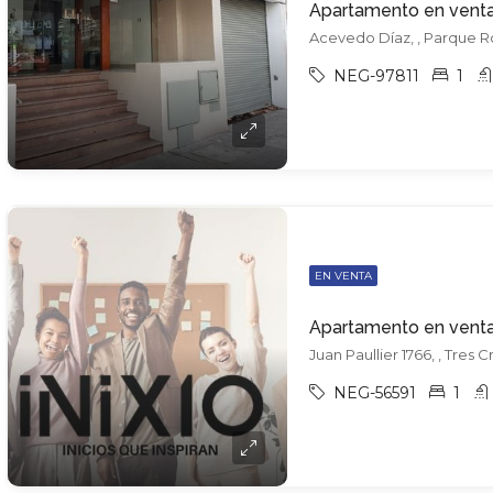
Apartamento en vent
Acevedo Díaz, , Parque 
NEG-97811
1
EN VENTA
Juan Paullier 1766, , Tres 
NEG-56591
1