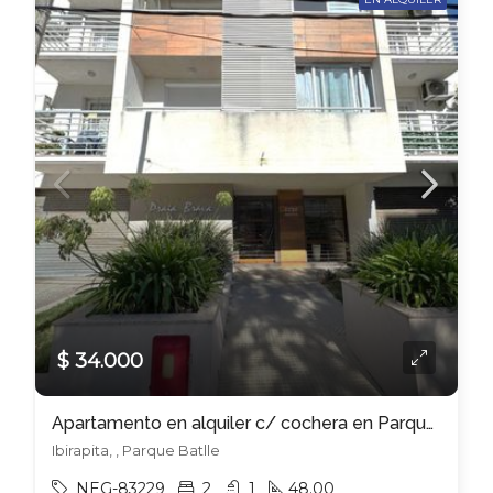
$ 34.000
Apartamento en alquiler c/ cochera en Parque Batlle
Ibirapita, , Parque Batlle
NEG-83229
2
1
48.00