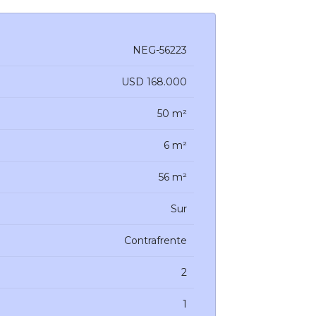
NEG-56223
USD 168.000
50 m²
6 m²
56 m²
Sur
Contrafrente
2
1