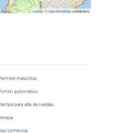
Leaflet
| ©
OpenStreetMap
contributors
Permite mascotas
Portón automático
Rampa para silla de ruedas
Terraza
Uso comercial