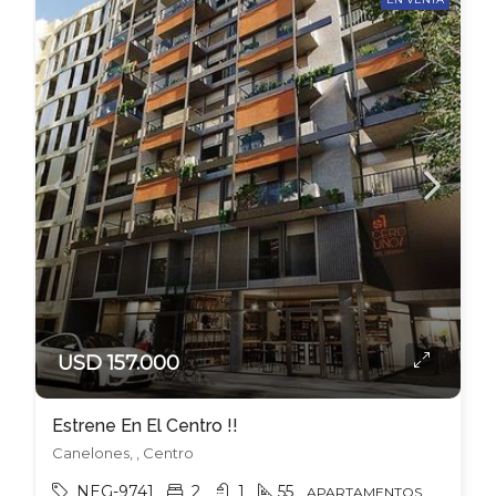
USD 157.000
Estrene En El Centro !!
Canelones, , Centro
NEG-9741
2
1
55
APARTAMENTOS