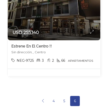
USD 255.140
Estrene En El Centro !!
Sin dirección, , Centro
NEG-9725
3
2
66
APARTAMENTOS
4
5
6