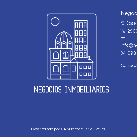
Negoci
José 
290
info@ne
098 
Contac
Desarrollado por
CRM Inmobiliario - 2clics