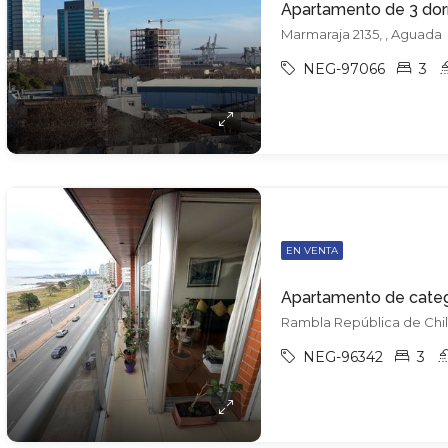
Apartamento de 3 dormi
Marmaraja 2135, , Aguada
NEG-97066
3
EN VENTA
Apartamento de catego
Rambla República de Chile
NEG-96342
3