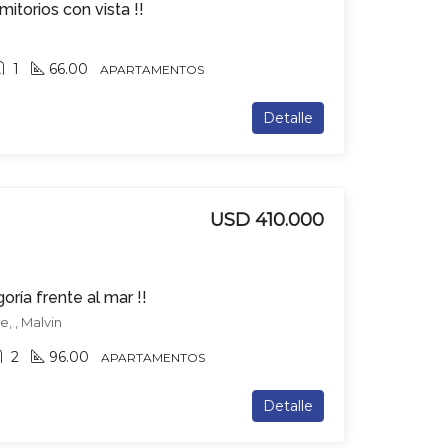
torios con vista !!
1
66.00
APARTAMENTOS
Detalle
USD 410.000
ría frente al mar !!
, , Malvin
2
96.00
APARTAMENTOS
Detalle