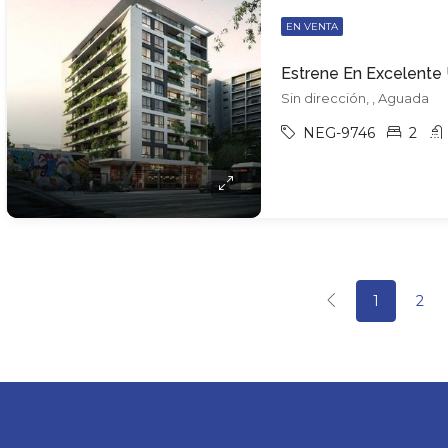
EN VENTA
Estrene En Excelente 
Sin dirección, , Aguada
NEG-9746
2
1
2