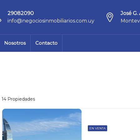
29082090
José G. 
info@negociosinmobiliarios.com.uy
Montev
Nosotros
Contacto
14 Propiedades
EN VENTA