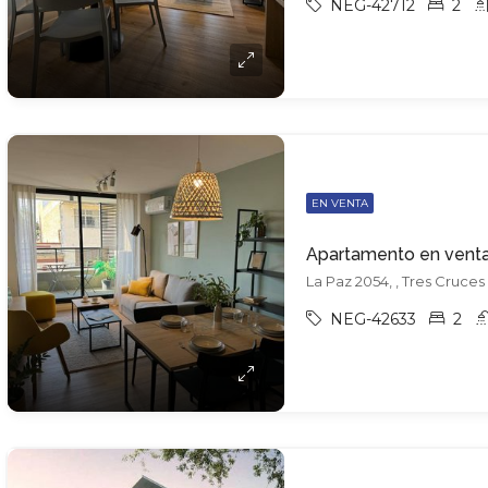
NEG-42712
2
EN VENTA
La Paz 2054, , Tres Cruces
NEG-42633
2