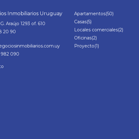
os Inmobiliarios Uruguay
Apartamentos
(50)
Casas
(5)
G. Araújo 1293 of. 610
Locales comerciales
(2)
8 20 90
Oficinas
(2)
gociosinmobiliarios.com.uy
Proyecto
(1)
982 090
to