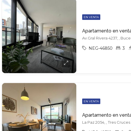
EN VENTA
Av.Gral Rivera 4237, , Buc
NEG-46850
3
EN VENTA
La Paz 2054, , Tres Cruces