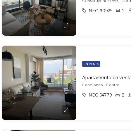
Constituyente 1769, , Cor
NEG-90925
2
EN VENTA
Canelones, , Centro
NEG-54779
2