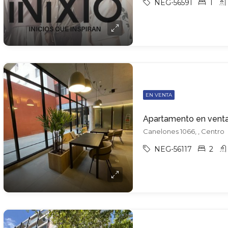
NEG-56591
1
EN VENTA
Canelones 1066, , Centro
NEG-56117
2