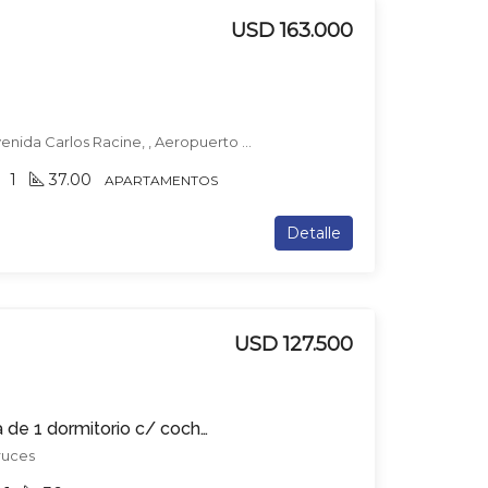
USD 163.000
Avenida Giannattasio & Avenida Carlos Racine, , Aeropuerto Internacional De Carrasco
1
37.00
APARTAMENTOS
Detalle
USD 127.500
Apartamento en venta de 1 dormitorio c/ cochera en Tres Cruces
Cruces