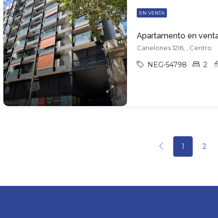
EN VENTA
Canelones 1216, , Centro
NEG-54798
2
1
2