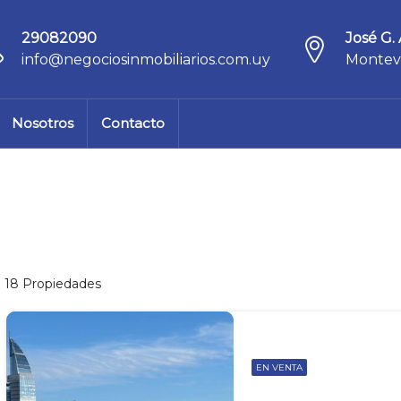
29082090
José G. 
info@negociosinmobiliarios.com.uy
Montev
Nosotros
Contacto
18 Propiedades
EN VENTA