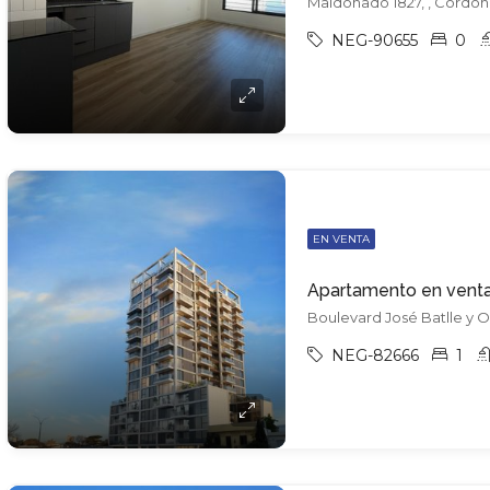
Maldonado 1827, , Cordón
NEG-90655
0
EN VENTA
Apartamento en vent
Boulevard José Batlle y 
NEG-82666
1