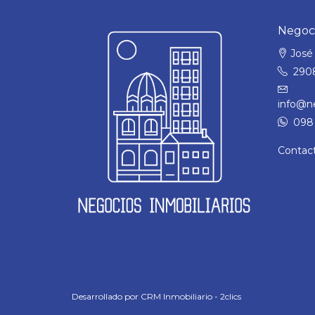
Negoci
José 
290
info@ne
098 
Contac
Desarrollado por
CRM Inmobiliario - 2clics